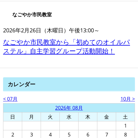
なごやか市民教室
2026年2月26日（木曜日）午後13:00～
なごやか市民教室から「初めてのオイルパ
ステル」自主学習グループ活動開始！
カレンダー
< 07月
10月 >
2026年 08月
日
月
火
水
木
金
土
1
2
3
4
5
6
7
8