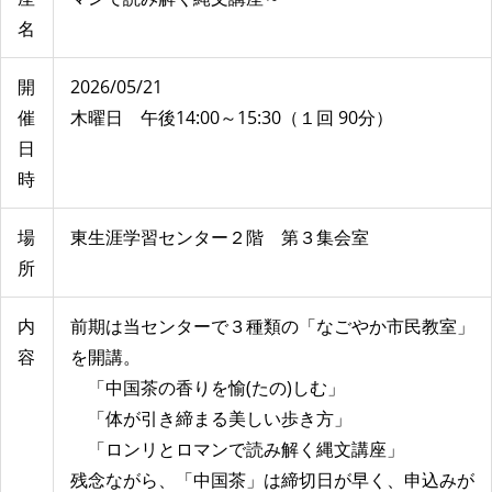
名
開
2026/05/21
催
木曜日 午後14:00～15:30（１回 90分）
日
時
場
東生涯学習センター２階 第３集会室
所
内
前期は当センターで３種類の「なごやか市民教室」
容
を開講。
「中国茶の香りを愉(たの)しむ」
「体が引き締まる美しい歩き方」
「ロンリとロマンで読み解く縄文講座」
残念ながら、「中国茶」は締切日が早く、申込みが