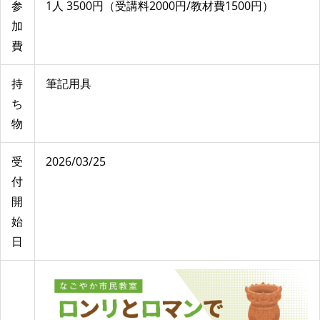
参
1人 3500円（受講料2000円/教材費1500円）
加
費
持
筆記用具
ち
物
受
2026/03/25
付
開
始
日