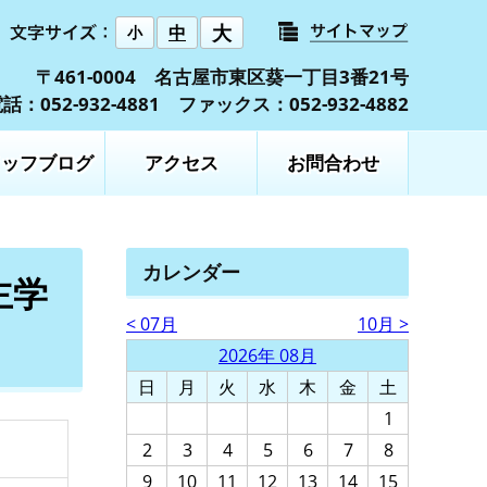
大
中
小
〒461-0004 名古屋市東区葵一丁目3番21号
話：052-932-4881 ファックス：052-932-4882
タッフブログ
アクセス
お問合わせ
カレンダー
主学
< 07月
10月 >
2026年 08月
日
月
火
水
木
金
土
1
2
3
4
5
6
7
8
9
10
11
12
13
14
15