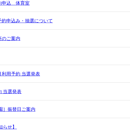
約申込 体育室
予約申込み・抽選について
座のご案内
利用予約 当選発表
 当選発表
園］振替日ご案内
知らせ】